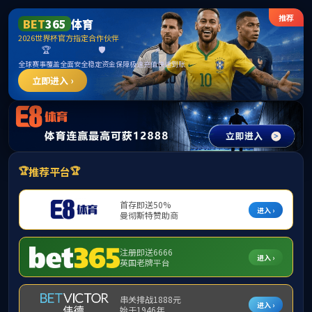
******
fun88·(乐天堂)官方网站
导
航
菜
单