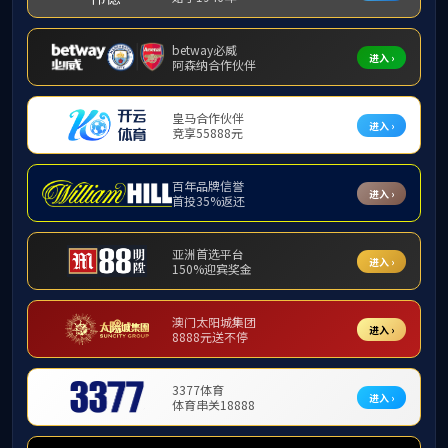
郭彩星教授
覃俊博士
共4条
1/1
上页
1
下页